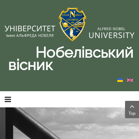
Нобелівський
вісник
Top