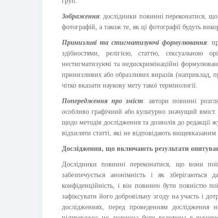
груп.
Зображення
: дослідники повинні переконатися, що
фотографій, а також те, як ці фотографії будуть вик
Принизливі та стигматизуючі формулювання
: п
здібностями, релігією, статтю, сексуальною о
нестигматизуючі та недискримінаційні формулюван
принизливих або образливих виразів (наприклад, пр
чітко вказати наукову мету такої термінології.
Попередження про зміст
: автори повинні розгл
особливо графічний або культурно значущий вміст.
щодо методів дослідження та дозволів до редакції 
відхиляти статті, які не відповідають вищевказаним
Дослідження, що включають результати опитува
Дослідники повинні переконатися, що вони поі
забезпечується анонімність і як зберігаються 
конфіденційність, і він повинен бути повністю п
зафіксувати його добровільну згоду на участь і дот
дослідженнях, перед проведенням дослідження н
підтверджує це, повинна бути включена в рукопис