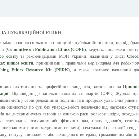
ЛА ПУБЛ
І
КАЦ
ІЙНОЇ
Е
ТИКИ
их міжнародною спільнотою принципів публікаційної етики, що відобра
цій
(
Committee on Publication Ethics (COPE
)
, керується положеннями ст
ро освіту
та рекомендаціями МОН України, наданими у листі
Стосо
дах вищої освіти
, принципами і правилами
к
ерівництва для редактор
shing Ethics Resource Kit (PERK)
, а також враховує важливий дос
я високих етичних та професійних стандартів, заснованих на
Принци
ацій
. Відповідно до загальновизнаних стандартів COPE, Журнал пра
люзивність у своїй редакційній політиці та в процесах ухвалення рішень.
ожна оцінюється по суті без упередженості незалежно від наукових ступе
Ми не дискримінуємо авторів за ознакою раси, кольору шкіри, походже
их переконань, психічних або фізичних вад, стану здоров'я, генети
та пов'язаними з ними медичними станами), сексуальної орієнтації, генде
стану, статусу військового або захищеного ветерана, громадянства або і