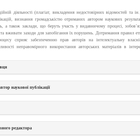
ній діяльності (плагіат, викладення недостовірних відомостей та ін.
ікацій, визнання громадськістю отриманих автором наукових результа
ць, а також заклади, що беруть участь у видавничому процесі, зобов’я
 та вживати заходи для запобігання їх порушень. Дотримання правил е
оцесу сприяє забезпеченню прав авторів на інтелектуальну власніс
вості неправомірного використання авторських матеріалів в інтере
авця
втор наукової публікації
вного редактора