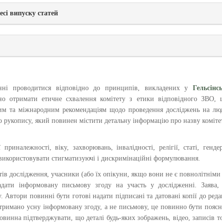
сі випуску статей
инні проводитися відповідно до принципів, викладених у
Гельсінс
но отримати етичне схвалення комітету з етики відповідного ЗВО, 
ним та міжнародним рекомендаціям щодо проведення досліджень на лю
о рукопису, який повинен містити детальну інформацію про назву коміте
риналежності, віку, захворювань, інвалідності, релігії, статі, генде
д використовувати стигматизуючі і дискримінаційні формулювання.
тів дослідження, учасники (або їх опікуни, якщо вони не є повнолітніми
дати інформовану письмову згоду на участь у дослідженні. Заява,
 Автори повинні бути готові надати підписані та датовані копії до реда
отримано усну інформовану згоду, а не письмову, це повинно бути пояс
повинна підтверджувати, що деталі будь-яких зображень, відео, записів 