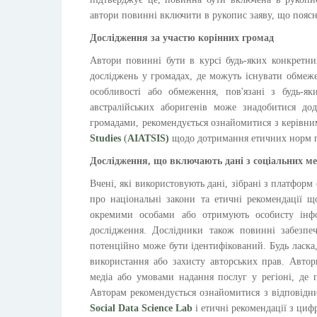
автори повинні включити в рукопис заяву, що поясн
Дослідження за участю корінних громад
Автори повинні бути в курсі будь-яких конкретни
досліджень у громадах, де можуть існувати обмеж
особливості або обмеження, пов'язані з будь-я
австралійських аборигенів може знадобитися до
громадами, рекомендується ознайомитися з керів
Studies
(
AIATSIS)
щодо дотримання етичних норм п
Дослідження, що включають дані з соціальних м
Вчені, які використовують дані, зібрані з платформ 
про національні закони та етичні рекомендації щ
окремими особами або отримують особисту інф
дослідження. Дослідники також повинні забезпе
потенційно може бути ідентифікований. Будь ласка,
використання або захисту авторських прав. Авто
медіа або умовами надання послуг у регіоні, де 
Авторам рекомендується ознайомитися з відповідни
Social Data Science Lab
і етичні рекомендації з циф