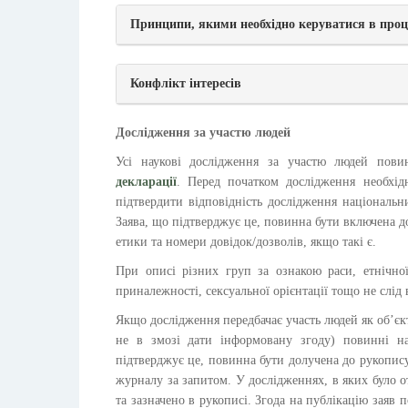
Принципи, якими необхідно керуватися в проце
Конфлікт інтересів
Дослідження за участю людей
Усі наукові дослідження за участю людей пов
декларації
. Перед початком дослідження необхід
підтвердити відповідність дослідження національ
Заява, що підтверджує це, повинна бути включена д
етики та номери довідок/дозволів, якщо такі є.
При описі різних груп за ознакою раси, етнічної п
приналежності, сексуальної орієнтації тощо не слі
Якщо дослідження передбачає участь людей як об’єк
не в змозі дати інформовану згоду) повинні на
підтверджує це, повинна бути долучена до рукопису.
журналу за запитом. У дослідженнях, в яких було 
та зазначено в рукописі. Згода на публікацію заяв 