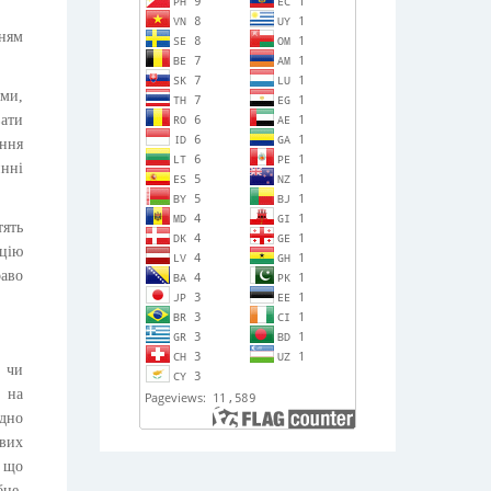
нням
ями,
ати
ення
инні
тять
ацію
раво
 чи
 на
ідно
ових
, що
бне,