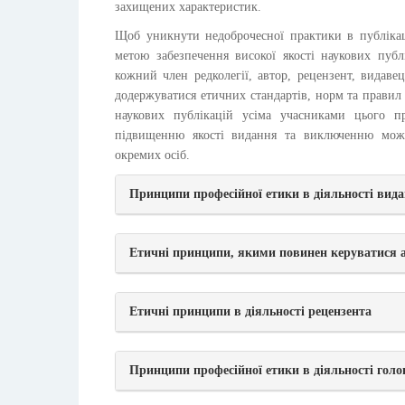
захищених характеристик.
Щоб уникнути недоброчесної практики в публікацій
метою забезпечення високої якості наукових публ
кожний член редколегії, автор, рецензент, видаве
додержуватися етичних стандартів, норм та правил
наукових публікацій усіма учасниками цього пр
підвищенню якості видання та виключенню можли
окремих осіб.
Принципи професійної етики в діяльності вид
Етичні принципи, якими повинен керуватися а
Етичні принципи в діяльності рецензента
Принципи професійної етики в діяльності голо