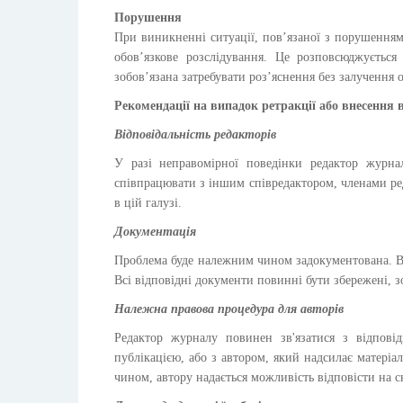
Порушення
При виникненні ситуації, пов’язаної з порушенням 
обов’язкове розслідування. Це розповсюджується 
зобов’язана затребувати роз’яснення без залучення ос
Рекомендації на випадок ретракції або внесення
Відповідальність редакторів
У разі неправомірної поведінки редактор журна
співпрацювати з іншим співредактором, членами ред
в цій галузі.
Документація
Проблема буде належним чином задокументована. Всі
Всі відповідні документи повинні бути збережені, зо
Належна правова процедура для авторів
Редактор журналу повинен зв'язатися з відпові
публікацією, або з автором, який надсилає матері
чином, автору надається можливість відповісти на с