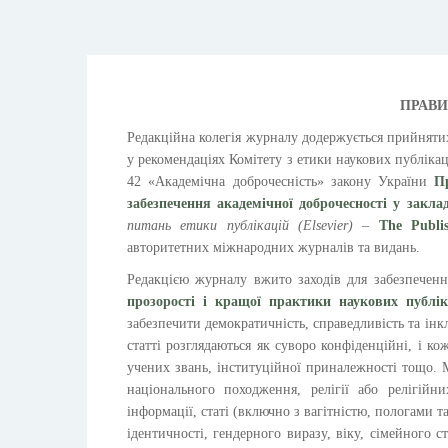
ПРАВИ
Редакційна колегія журналу додержується прийнят
у рекомендаціях Комітету з етики наукових публіка
42 «Академічна доброчесність» закону України
П
забезпечення академічної доброчесності у
закла
питань етики публікацій
(Elsevier)
–
The Publi
авторитетних міжнародних журналів та видань.
Редакцією журналу вжито заходів для забезпеченн
прозорості і кращої практики наукових публік
забезпечити демократичність, справедливість та інк
статті розглядаються як суворо конфіденційні, і к
учених звань, інституційної приналежності тощо. 
національного походження, релігії або релігійн
інформації, статі (включно з вагітністю, пологами 
ідентичності, гендерного виразу, віку, сімейного 