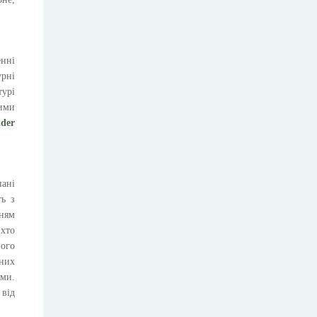
енні
урні
урі
ими
nder
нані
ть з
ням
 хто
ного
ьних
рми.
 від