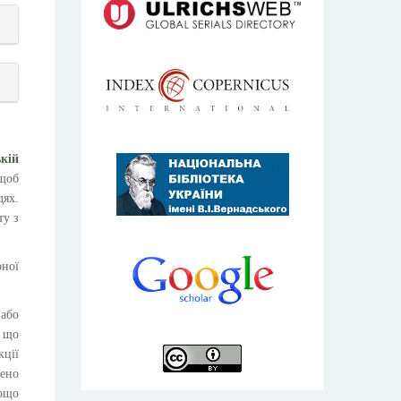
ькій
щоб
дях.
ту з
рної
 або
 що
кції
нено
тощо