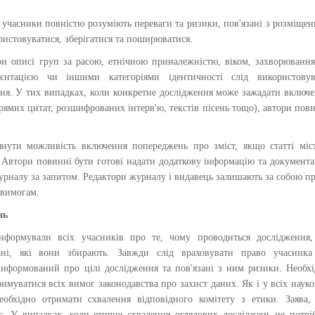
 учасники повністю розуміють переваги та ризики, пов'язані з розміще
ористовуватися, зберігатися та поширюватися.
ри описі груп за расою, етнічною приналежністю, віком, захворюванн
рієнтацією чи іншими категоріями ідентичності слід використовув
ня. У тих випадках, коли конкретне дослідження може зажадати включ
ямих цитат, розшифрованих інтерв'ю, текстів пісень тощо), автори пов
янути можливість включення попереджень про зміст, якщо статті міс
 Автори повинні бути готові надати додаткову інформацію та документ
журналу за запитом. Редактори журналу і видавець залишають за собою п
 вимогам.
нь
нформували всіх учасників про те, чому проводиться дослідження,
дані, які вони збирають. Завжди слід враховувати право учасника
оінформований про цілі дослідження та пов'язані з ним ризики. Необх
римуватися всіх вимог законодавства про захист даних. Як і у всіх наук
еобхідно отримати схвалення відповідного комітету з етики. Заява
. У випадках, коли етичне схвалення оглядових досліджень не потрі