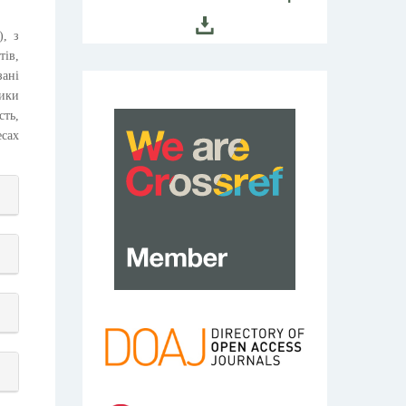
), з
тів,
зані
тики
ть,
сах