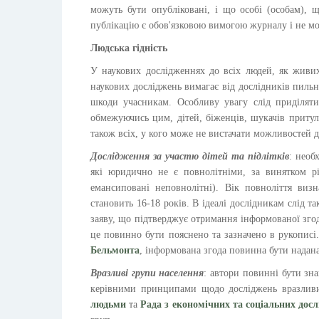
можуть бути опубліковані, і що особі (особам), щ
публікацію є обов'язковою вимогою журналу і не мо
Людська гідність
У наукових дослідженнях до всіх людей, як живих
наукових досліджень вимагає від дослідників пильно
шкоди учасникам. Особливу увагу слід приділяти
обмежуючись цим, дітей, біженців, шукачів притулк
також всіх, у кого може не вистачати можливостей 
Дослідження за участю дітей та підлітків
: необ
які юридично не є повнолітніми, за винятком рі
емансиповані неповнолітні). Вік повноліття виз
становить 16-18 років. В ідеалі дослідникам слід 
заяву, що підтверджує отримання інформованої згод
це повинно бути пояснено та зазначено в рукопис
Бельмонта
, інформована згода повинна бути надана
Вразливі групи населення
: автори повинні бути з
керівними принципами щодо досліджень вразлив
людьми
та
Рада з економічних та соціальних дос