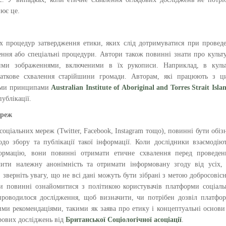
ює це.
х процедур затвердження етики, яких слід дотримуватися при провед
ення або спеціальні процедури. Автори також повинні знати про культ
кими зображеннями, включеними в їх рукописи. Наприклад, в культ
даткове схвалення старійшини громади. Авторам, які працюють з ц
ними принципами
Australian Institute of Aboriginal and Torres Strait Isla
ублікації.
ереж
соціальних мереж (Twitter, Facebook, Instagram тощо), повинні бути обіз
одо збору та публікації такої інформації. Коли дослідники взаємодію
ормацію, вони повинні отримати етичне схвалення перед проведен
чити належну анонімність та отримати інформовану згоду від усіх,
 зверніть увагу, що не всі дані можуть бути зібрані з метою добросовіс
ри повинні ознайомитися з політикою користувачів платформи соціал
проводилося дослідження, щоб визначити, чи потрібен дозвіл платфо
ми рекомендаціями, такими як заява про етику і концептуальні основи
рових досліджень від
Британської Соціологічної асоціації
.