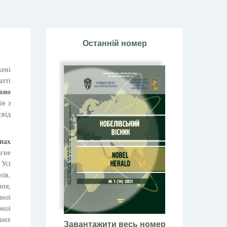
Останній номер
жені
атті
вно
ів з
від
пах
гне
 Усі
нів,
ння,
чної
рної
нших
Завантажити весь номер