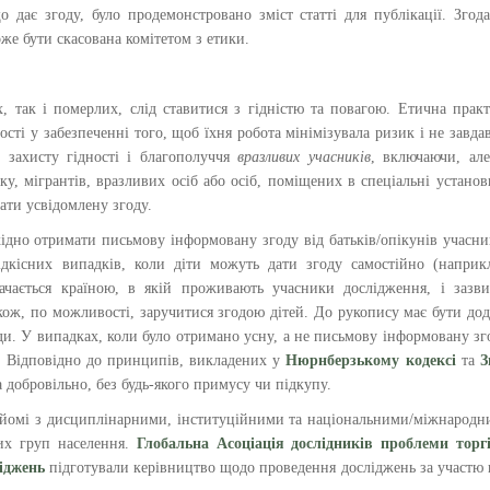
о дає згоду, було продемонстровано зміст статті для публікації. Згод
же бути скасована комітетом з етики.
, так і померлих, слід ставитися з гідністю та повагою. Етична прак
сті у забезпеченні того, щоб їхня робота мінімізувала ризик і не завда
 захисту гідності і благополуччя
вразливих учасників
, включаючи, ал
у, мігрантів, вразливих осіб або осіб, поміщених в спеціальні установ
дати усвідомлену згоду.
хідно отримати письмову інформовану згоду від батьків/опікунів учасни
дкісних випадків, коли діти можуть дати згоду самостійно (наприк
начається країною, в якій проживають учасники дослідження, і зазв
також, по можливості, заручитися згодою дітей. До рукопису має бути до
и. У випадках, коли було отримано усну, а не письмову інформовану зг
і. Відповідно до принципів, викладених у
Нюрнберзькому кодексі
та
З
 добровільно, без будь-якого примусу чи підкупу.
найомі з дисциплінарними, інституційними та національними/міжнарод
их груп населення.
Глобальна Асоціація дослідників проблеми торгі
ліджень
підготували керівництво щодо проведення досліджень за участю