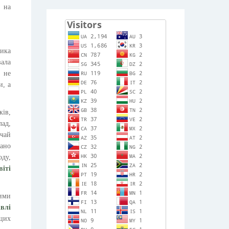
а на
тика
вала
е не
и, а
ків,
лад,
ичай
дано
оду,
віті
ними
влі
 цих