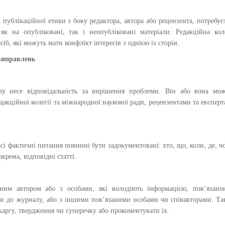
публікаційної етики з боку редактора, автора або рецензента, потребує
як на опубліковані, так і неопубліковані матеріали. Редакційна кол
іб, які можуть мати конфлікт інтересів з однією із сторін.
 виправлень
лу несе відповідальність за вирішення проблеми. Він або вона мож
акційної колегії та міжнародної наукової ради, рецензентами та експер
 фактичні питання повинні бути задокументовані: хто, що, коли, де, ч
крема, відповідні статті.
дним автором або з особами, які володіють інформацією, пов’язано
али до журналу, або з іншими пов’язаними особами чи співавторами. Т
каргу, твердження чи суперечку або прокоментувати їх.