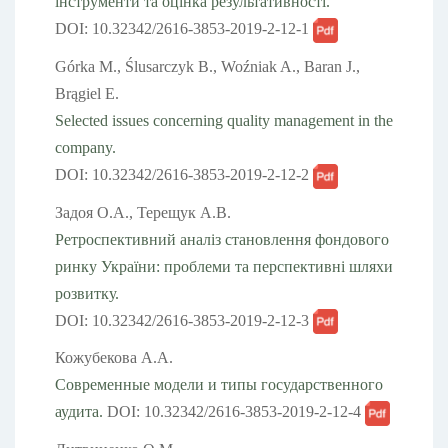
інструменти та оцінка результативності.
DOI: 10.32342/2616-3853-2019-2-12-1
Górka M., Ślusarczyk B., Woźniak A., Baran J.,
Brągiel E.
Selected issues concerning quality management in the
company.
DOI: 10.32342/2616-3853-2019-2-12-2
Задоя О.А., Терещук А.В.
Ретроспективний аналіз становлення фондового
ринку України: проблеми та перспективні шляхи
розвитку.
DOI: 10.32342/2616-3853-2019-2-12-3
Кожубекова А.А.
Современные модели и типы государственного
аудита.
DOI: 10.32342/2616-3853-2019-2-12-4