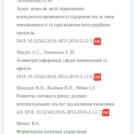
Литвиненко О.М.
Аудит знань як засіб підвищення
конкурентоспроможності підприємства за умов
невизначеності та прискорення інтеграційних
процесів.
DOI: 10.32342/2616-3853-2019-2-12-5
Магдіч А.С., Лимонова Е.М.
Асиметрія інформації: сфери виникнення та
ефекти.
DOI: 10.32342/2616-3853-2019-2-12-6
Македон В.В., Валіков В.П., Рябик Г.Є.
Розвиток світового ринку ділових
інтелектуальних послуг під впливом економіки
4.0.
DOI: 10.32342/2616-3853-2019-2-12-7
Момот В.Є.
Формування політики управління