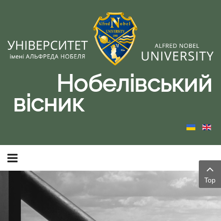
Нобелівський
вісник
Top